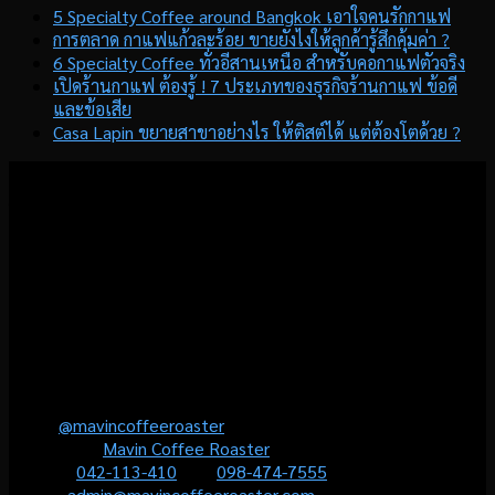
5 Specialty Coffee around Bangkok เอาใจคนรักกาแฟ
การตลาด กาแฟแก้วละร้อย ขายยังไงให้ลูกค้ารู้สึกคุ้มค่า ?
6 Specialty Coffee ทั่วอีสานเหนือ สำหรับคอกาแฟตัวจริง
เปิดร้านกาแฟ ต้องรู้ ! 7 ประเภทของธุรกิจร้านกาแฟ ข้อดี
และข้อเสีย
Casa Lapin ขยายสาขาอย่างไร ให้ติสต์ได้ แต่ต้องโตด้วย ?
โรงคั่วกาแฟมาวิน มุ่งมั่นที่จะส่งมอบประสบการณ์แบบ
“Local Roastermade Coffee” ให้คุณได้สัมผัสประสบการณ์การดื่ม
กาแฟคุณภาพ ที่เราคั่วเองในโรงคั่วท้องถิ่นใจกลางเมืองอุดร และ
สามารถเลือกปรับระดับความเข้มได้อย่างที่คุณต้องการ
(Personalised Coffee) เพื่อให้คุณมั่นใจว่าจะได้ลิ้มรสกาแฟที่ใช่
สำหรับคุณอย่างแท้จริง และเป็นช่วงเวลาที่ไม่มีวันลืม
Contact us
Line :
@mavincoffeeroaster
Facebook :
Mavin Coffee Roaster
Phone :
042-113-410
หรือ
098-474-7555
Email :
admin@mavincoffeeroaster.com