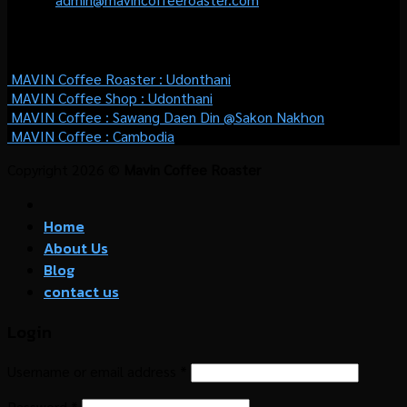
WHERE TO BUY
MAVIN Coffee Roaster :
Udonthani
MAVIN Coffee Shop :
Udonthani
MAVIN Coffee : Sawang Daen Din @Sakon Nakhon
MAVIN Coffee : Cambodia
Copyright 2026 ©
Mavin Coffee Roaster
Home
About Us
Blog
contact us
Login
Username or email address
*
Password
*