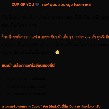
CUP OF YOU
คาเฟ่ อุดร สวยหรู สไตล์เกาหลี
ร้านนี้แอดไปตอนที่เขาเปิดแรกๆเลย แวบแรกที่เห็นร้าน เหมือนถูกดู
แบบเป็นกันเอง มากๆ
ร้านนี้เขาคัดสรรกาแฟ และชาเขียว ตัวเด็ดๆ มากกว่า 6-7 ตัว ดูพรีเ
มมากๆ การันตีกาแฟดีๆ ที่ออกจากน้องคนนี้ได้เลย ไม่ว่าจะเป็น กาแ
หน้าตาดีมาก!! (เครื่องดื่มๆนะครับ
)
แนะนำเมล็ดกาแฟคั่วอ่อนของที่นี่
Hondurus Litchiland
Ethiopia Cherry Red
Columbia santa lucia
สามารถชิมกาแฟจาก Cup of You ได้แล้ววันนี้ที่มาวิน สาขา โรงคั่ว นะครับ