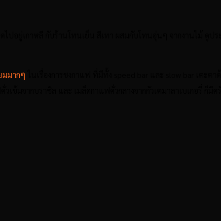
ดไปอยู่เกาหลี กับร้านโทนเย็น สีเทา ผสมกับโทนอุ่นๆ จากงานไม้ ดูป
มี่ยมมากๆ
ในเรื่องการชงกาแฟ ที่มีทั้ง speed bar และ slow bar เตะต
ฟคั่วเข้มจากบราซิล และ เมล็ดกาแฟคั่วกลางจากกัวเตมาลา
เบเกอรี่ ก็มี