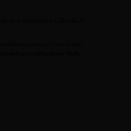
ระณีต งดงาม และ
น้องๆหน้าร้าน ให้การต้อนรับ
าด้วยเครื่องชง BEZZERA VICTORIA น้องงดงา
ครัวซองค์ฝรั่งเศส ทานคู่กัน ลงตัวสุดๆ ที่สำคัญ