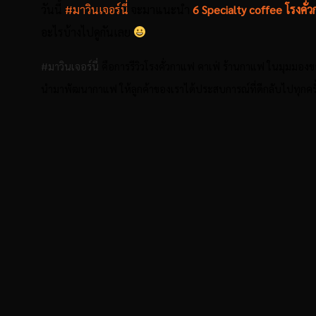
วันนี้
#มาวินเจอร์นี่
จะมาแนะนำ
6 Specialty coffee โรงคั
อะไรบ้างไปดูกันเลย
#มาวินเจอร์นี่
คือการรีวิวโรงคั่วกาแฟ คาเฟ่ ร้านกาแฟ ในมุมมอง
นำมาพัฒนากาแฟ ให้ลูกค้าของเราได้ประสบการณ์ที่ดีกลับไปทุกครั