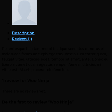
Description
Reviews (1)
Pellentesque habitant morbi tristique senectus et netus et
malesuada fames ac turpis egestas. Vestibulum tortor quam,
feugiat vitae, ultricies eget, tempor sit amet, ante. Donec eu
libero sit amet quam egestas semper. Aenean ultricies mi
vitae est. Mauris placerat eleifend leo.
1 review for
Woo Ninja
There are no reviews yet.
Be the first to review “Woo Ninja”