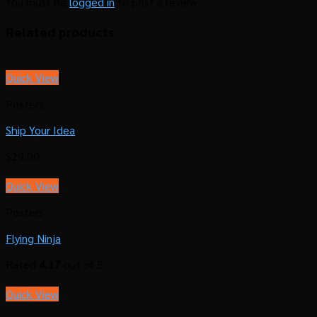
You must be
logged in
to post a review.
Related products
Quick View
Posters
Ship Your Idea
$
29.00
Quick View
Posters
Flying Ninja
Rated
4.17
out of 5
Quick View