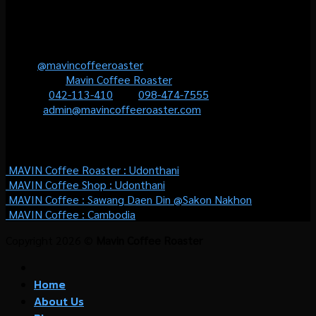
สำหรับคุณอย่างแท้จริง และเป็นช่วงเวลาที่ไม่มีวันลืม
Contact us
Line :
@mavincoffeeroaster
Facebook :
Mavin Coffee Roaster
Phone :
042-113-410
หรือ
098-474-7555
Email :
admin@mavincoffeeroaster.com
WHERE TO BUY
MAVIN Coffee Roaster :
Udonthani
MAVIN Coffee Shop :
Udonthani
MAVIN Coffee : Sawang Daen Din @Sakon Nakhon
MAVIN Coffee : Cambodia
Copyright 2026 ©
Mavin Coffee Roaster
Home
About Us