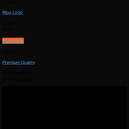
Posters
Woo Logo
$
29.00
Sale!
Quick View
Posters
Premium Quality
Rated
2.00
out of 5
$
29.00
$
29.00
โรงคั่วกาแฟมาวิน มุ่งมั่นที่จะส่งมอบประสบการณ์แบบ
“Local Roastermade Coffee” ให้คุณได้สัมผัสประสบการณ์การดื่ม
กาแฟคุณภาพ ที่เราคั่วเองในโรงคั่วท้องถิ่นใจกลางเมืองอุดร และ
สามารถเลือกปรับระดับความเข้มได้อย่างที่คุณต้องการ
(Personalised Coffee) เพื่อให้คุณมั่นใจว่าจะได้ลิ้มรสกาแฟที่ใช่