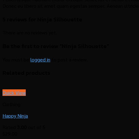
Donec eu libero sit amet quam egestas semper. Aenean ultricies 
5 reviews for
Ninja Silhouette
There are no reviews yet.
Be the first to review “Ninja Silhouette”
You must be
logged in
to post a review.
Related products
Quick View
Clothing
Happy Ninja
Rated
3.00
out of 5
$
29.00