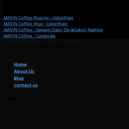
WHERE TO BUY
MAVIN Coffee Roaster :
Udonthani
MAVIN Coffee Shop :
Udonthani
MAVIN Coffee : Sawang Daen Din @Sakon Nakhon
MAVIN Coffee : Cambodia
Copyright 2026 ©
Mavin Coffee Roaster
Home
About Us
Blog
contact us
Login
Username or email address
*
Password
*