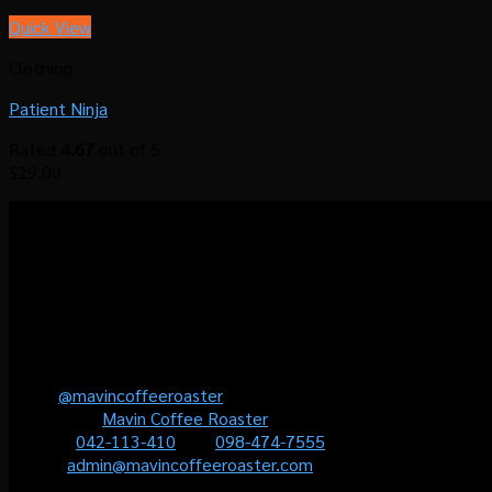
Quick View
Clothing
Patient Ninja
Rated
4.67
out of 5
$
29.00
โรงคั่วกาแฟมาวิน มุ่งมั่นที่จะส่งมอบประสบการณ์แบบ
“Local Roastermade Coffee” ให้คุณได้สัมผัสประสบการณ์การดื่มกาแ
(Personalised Coffee) เพื่อให้คุณมั่นใจว่าจะได้ลิ้มรสกาแฟที่ใช่สำหร
Contact us
Line :
@mavincoffeeroaster
Facebook :
Mavin Coffee Roaster
Phone :
042-113-410
หรือ
098-474-7555
Email :
admin@mavincoffeeroaster.com