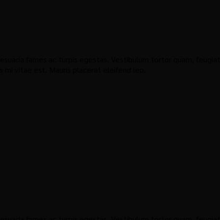
suada fames ac turpis egestas. Vestibulum tortor quam, feugiat v
mi vitae est. Mauris placerat eleifend leo.
suada fames ac turpis egestas. Vestibulum tortor quam, feugiat v