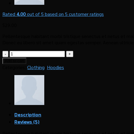
Rated
4.00
out of 5 based on
5
customer ratings
$
29.00
Pellentesque habitant morbi tristique senectus et netus et male
Donec eu libero sit amet quam egestas semper. Aenean ultricies 
Ninja
Silhouette
Add to cart
quantity
Categories:
Clothing
,
Hoodies
Description
Reviews (5)
Pellentesque habitant morbi tristique senectus et netus et male