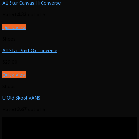
All Star Canvas Hi Converse
Rated
4.33
out of 5
Quick View
Shoes
All Star Print Ox Converse
$
29.00
Quick View
Shoes
U Old Skool VANS
Rated
3.67
out of 5
โรงคั่วกาแฟมาวิน มุ่งมั่นที่จะส่งมอบประสบการณ์แบบ
“Local Roastermade Coffee” ให้คุณได้สัมผัสประสบการณ์การดื่ม