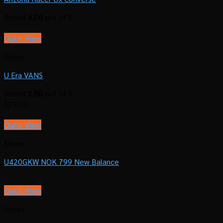
Rated
4.00
out of 5
Quick View
Shoes
U Era VANS
Rated
3.50
out of 5
$
29.00
Quick View
Shoes
U420GKW NOK 799 New Balance
Quick View
Shoes