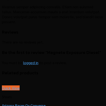
Vivamus semper adipiscing convallis. Etiam non euismod
tellus. Maecenas accumsan mauris a erat interdum volutpat.
Donec volutpat purus tempor sem molestie, sed blandit lacus
posuere.
Reviews
There are no reviews yet.
Be the first to review “Magnete Exposure Diesel”
You must be
logged in
to post a review.
Related products
Quick View
Shoes
Arizona Racer Ox Converse