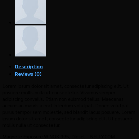
Description
Reviews (0)
Lorem ipsum dolor sit amet, consectetur adipiscing elit. Ut
posuere mollis nulla ut consectetur. Vivamus semper
adipiscing convallis. Etiam non euismod tellus. Maecenas
accumsan mauris a erat interdum volutpat. Donec volutpat
purus tempor sem molestie, sed blandit lacus posuere. Lorem
ipsum dolor sit amet, consectetur adipiscing elit. Ut posuere
mollis nulla ut consectetur.
Magnete Exposure W NOK 995, Diesel – NELLY.COM