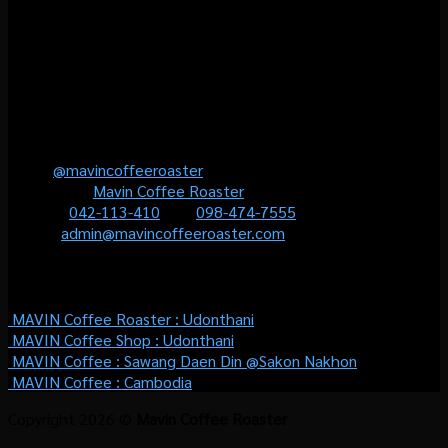
กาแฟคุณภาพ ที่เราคั่วเองในโรงคั่วท้องถิ่นใจกลางเมืองอุดร และ
สามารถเลือกปรับระดับความเข้มได้อย่างที่คุณต้องการ
(Personalised Coffee) เพื่อให้คุณมั่นใจว่าจะได้ลิ้มรสกาแฟที่ใช่
สำหรับคุณอย่างแท้จริง และเป็นช่วงเวลาที่ไม่มีวันลืม
Contact us
Line :
@mavincoffeeroaster
Facebook :
Mavin Coffee Roaster
Phone :
042-113-410
หรือ
098-474-7555
Email :
admin@mavincoffeeroaster.com
WHERE TO BUY
MAVIN Coffee Roaster :
Udonthani
MAVIN Coffee Shop :
Udonthani
MAVIN Coffee : Sawang Daen Din @Sakon Nakhon
MAVIN Coffee : Cambodia
Copyright 2026 ©
Mavin Coffee Roaster