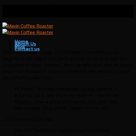
Skip
โรงคั่วกาแฟมาวิน เชี่ยวชาญด้านการคั่วกาแฟ บริการที่
to
ปรึกษาด้านธุรกิจกาแฟ
content
Home
About Us
Blog
contact us
This is an example page. It’s different from a blog post
because it will stay in one place and will show up in your site
navigation (in most themes). Most people start with an About
page that introduces them to potential site visitors. It might
say something like this:
Hi there! I’m a bike messenger by day, aspiring
actor by night, and this is my website. I live in Los
Angeles, have a great dog named Jack, and I like
piña coladas. (And gettin’ caught in the rain.)
…or something like this:
The XYZ Doohickey Company was founded in