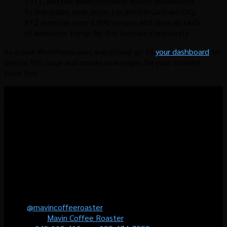
1971, and has been providing quality doohickeys
to the public ever since. Located in Gotham City,
XYZ employs over 2,000 people and does all kinds
of awesome things for the Gotham community.
As a new WordPress user, you should go to
your dashboard
to
delete this page and create new pages for your content.
Have fun!
โรงคั่วกาแฟมาวิน มุ่งมั่นที่จะส่งมอบประสบการณ์แบบ
“Local Roastermade Coffee” ให้คุณได้สัมผัสประสบการณ์การดื่ม
กาแฟคุณภาพ ที่เราคั่วเองในโรงคั่วท้องถิ่นใจกลางเมืองอุดร และ
สามารถเลือกปรับระดับความเข้มได้อย่างที่คุณต้องการ
(Personalised Coffee) เพื่อให้คุณมั่นใจว่าจะได้ลิ้มรสกาแฟที่ใช่
สำหรับคุณอย่างแท้จริง และเป็นช่วงเวลาที่ไม่มีวันลืม
Contact us
Line :
@mavincoffeeroaster
Facebook :
Mavin Coffee Roaster