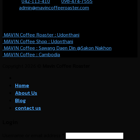
Phone :
042-113-410
หรือ
098-474-7555
Email :
admin@mavincoffeeroaster.com
WHERE TO BUY
MAVIN Coffee Roaster :
Udonthani
MAVIN Coffee Shop :
Udonthani
MAVIN Coffee : Sawang Daen Din @Sakon Nakhon
MAVIN Coffee : Cambodia
Copyright 2026 ©
Mavin Coffee Roaster
Home
About Us
Blog
contact us
Login
Username or email address
*