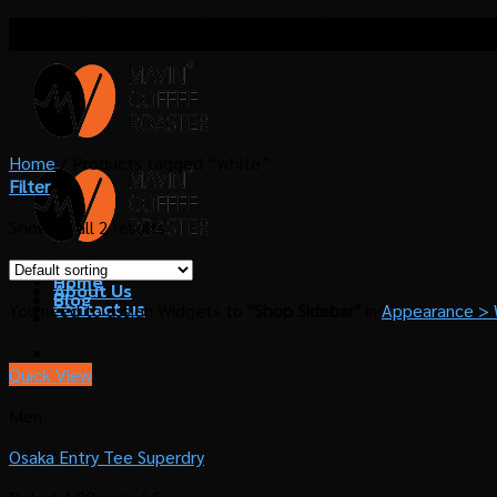
Skip
โรงคั่วกาแฟมาวิน เชี่ยวชาญด้านการคั่วกาแฟ บริการที่ปรึกษา
to
content
Home
/
Products tagged “white”
Filter
Showing all 2 results
Home
About Us
Blog
contact us
You need to assign Widgets to
"Shop Sidebar"
in
Appearance > 
Quick View
Men
Osaka Entry Tee Superdry