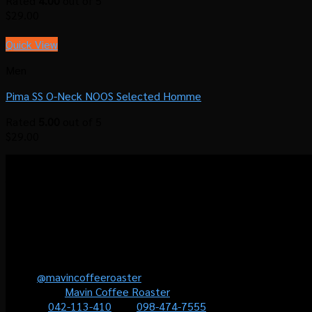
Rated
4.00
out of 5
$
29.00
Quick View
Men
Pima SS O-Neck NOOS Selected Homme
Rated
5.00
out of 5
$
29.00
โรงคั่วกาแฟมาวิน มุ่งมั่นที่จะส่งมอบประสบการณ์แบบ
“Local Roastermade Coffee” ให้คุณได้สัมผัสประสบการณ์การดื่มกาแ
(Personalised Coffee) เพื่อให้คุณมั่นใจว่าจะได้ลิ้มรสกาแฟที่ใช่สำหร
Contact us
Line :
@mavincoffeeroaster
Facebook :
Mavin Coffee Roaster
Phone :
042-113-410
หรือ
098-474-7555