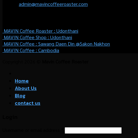
Email :
admin@mavincoffeeroaster.com
WHERE TO BUY
MAVIN Coffee Roaster :
Udonthani
MAVIN Coffee Shop :
Udonthani
MAVIN Coffee : Sawang Daen Din @Sakon Nakhon
MAVIN Coffee : Cambodia
Copyright 2026 ©
Mavin Coffee Roaster
Home
About Us
Blog
contact us
Login
Username or email address
*