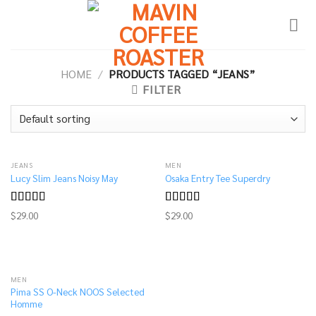
Skip
to
content
HOME
/
PRODUCTS TAGGED “JEANS”
FILTER
JEANS
MEN
Lucy Slim Jeans Noisy May
Osaka Entry Tee Superdry
Rated
Rated
$
29.00
$
29.00
3.00
4.00
out
out of
of 5
5
MEN
Pima SS O-Neck NOOS Selected
Homme