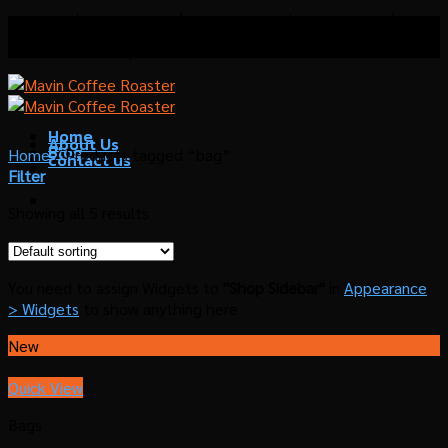
Skip
โรงคั่วกาแฟมาวิน เชี่ยวชาญด้านการคั่วกาแฟ บริการที่
to
ปรึกษาด้านธุรกิจกาแฟ
content
Home
About Us
Blog
Home
/
Products tagged “bag”
contact us
Filter
Showing all 5 results
You need to assign Widgets to
"Shop Sidebar"
in
Appearance
> Widgets
to show anything here
New
Quick View
Bags