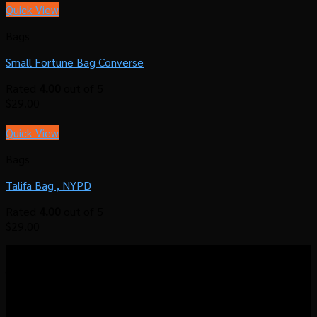
Quick View
Bags
Small Fortune Bag Converse
Rated
4.00
out of 5
$
29.00
Quick View
Bags
Talifa Bag , NYPD
Rated
4.00
out of 5
$
29.00
โรงคั่วกาแฟมาวิน มุ่งมั่นที่จะส่งมอบประสบการณ์แบบ
“Local Roastermade Coffee” ให้คุณได้สัมผัสประสบการณ์การดื่ม
กาแฟคุณภาพ ที่เราคั่วเองในโรงคั่วท้องถิ่นใจกลางเมืองอุดร และ