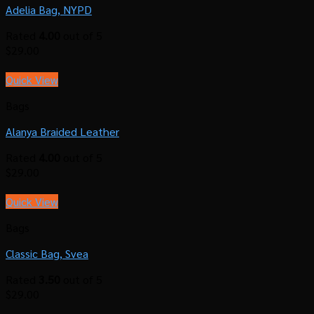
Adelia Bag, NYPD
Rated
4.00
out of 5
$
29.00
Quick View
Bags
Alanya Braided Leather
Rated
4.00
out of 5
$
29.00
Quick View
Bags
Classic Bag, Svea
Rated
3.50
out of 5
$
29.00